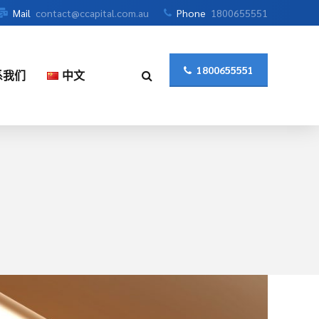
Mail
contact@ccapital.com.au
Phone
1800655551
1800655551
系我们
中文