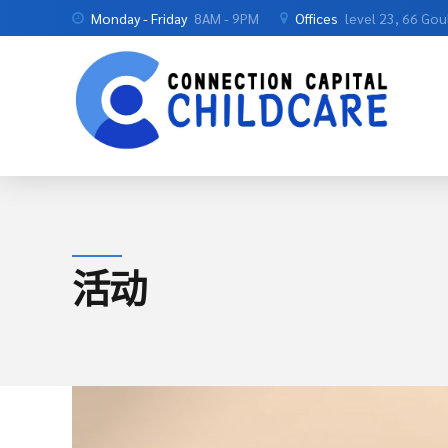
Monday - Friday
8AM - 9PM
Offices
level 23, 66 Go
活动