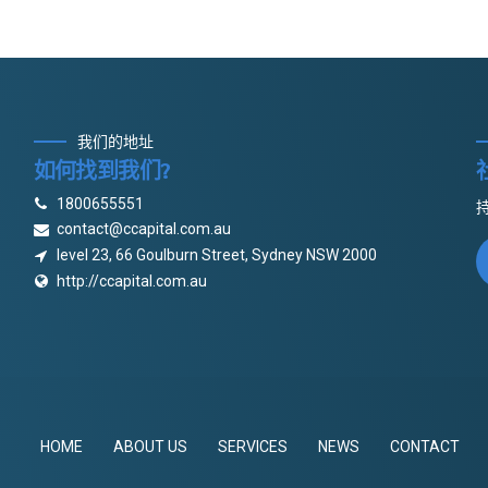
我们的地址
如何找到我们?
1800655551
contact@ccapital.com.au
level 23, 66 Goulburn Street, Sydney NSW 2000
http://ccapital.com.au
HOME
ABOUT US
SERVICES
NEWS
CONTACT