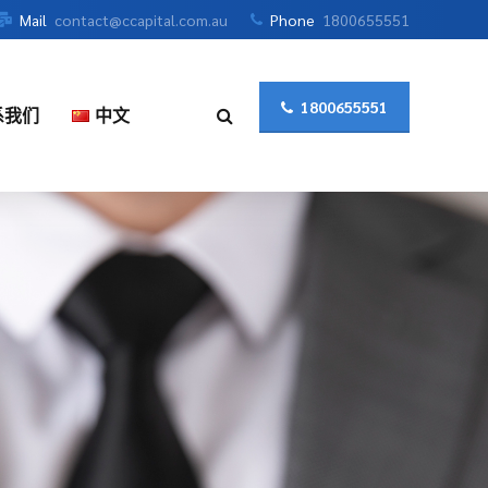
Mail
contact@ccapital.com.au
Phone
1800655551
1800655551
系我们
中文